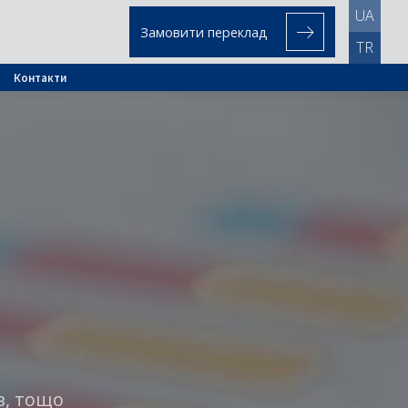
UA
Замовити переклад
TR
Контакти
в, тощо