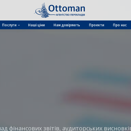
Послуги
Наші ціни
Нам довіряють
Проекти
Про нас
ад фінансових звітів, аудиторських висновкі